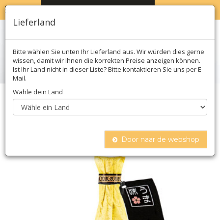
MENU
WARENKORB
0
Lieferland
Bitte wählen Sie unten Ihr Lieferland aus. Wir würden dies gerne
wissen, damit wir Ihnen die korrekten Preise anzeigen können.
Ist Ihr Land nicht in dieser Liste? Bitte kontaktieren Sie uns per E-
Mail.
Wähle dein Land
Home
öl, essig & saucen
Sojasauce
Soja-sauce - jouzou shoyu, marunaka, japan
Door naar de webshop