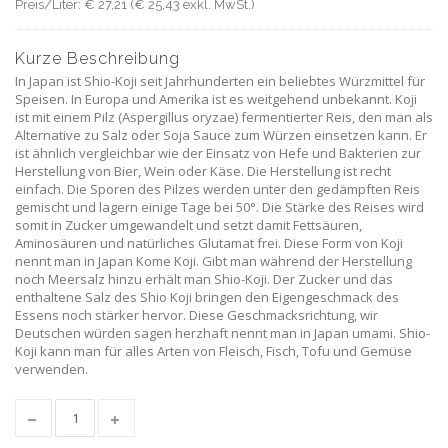
Preis/Liter: € 27,21 (€ 25,43 exkl. MwSt.)
Kurze Beschreibung
In Japan ist Shio-Koji seit Jahrhunderten ein beliebtes Würzmittel für
Speisen. In Europa und Amerika ist es weitgehend unbekannt. Koji
ist mit einem Pilz (Aspergillus oryzae) fermentierter Reis, den man als
Alternative zu Salz oder Soja Sauce zum Würzen einsetzen kann. Er
ist ähnlich vergleichbar wie der Einsatz von Hefe und Bakterien zur
Herstellung von Bier, Wein oder Käse. Die Herstellung ist recht
einfach. Die Sporen des Pilzes werden unter den gedämpften Reis
gemischt und lagern einige Tage bei 50°. Die Stärke des Reises wird
somit in Zucker umgewandelt und setzt damit Fettsäuren,
Aminosäuren und natürliches Glutamat frei. Diese Form von Koji
nennt man in Japan Kome Koji. Gibt man während der Herstellung
noch Meersalz hinzu erhält man Shio-Koji. Der Zucker und das
enthaltene Salz des Shio Koji bringen den Eigengeschmack des
Essens noch stärker hervor. Diese Geschmacksrichtung, wir
Deutschen würden sagen herzhaft nennt man in Japan umami. Shio-
Koji kann man für alles Arten von Fleisch, Fisch, Tofu und Gemüse
verwenden.