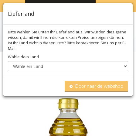
MENU
WARENKORB
0
Lieferland
Bitte wählen Sie unten Ihr Lieferland aus. Wir würden dies gerne
wissen, damit wir Ihnen die korrekten Preise anzeigen können.
Ist Ihr Land nicht in dieser Liste? Bitte kontaktieren Sie uns per E-
Mail.
Wähle dein Land
Home
öl, essig & saucen
Asiatische saucen
Shio koji - flüssiges koji salz
Door naar de webshop