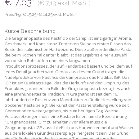
€ 7,63*
(€ 7,13 exkl. MwSt.)
Preis/kg: € 15,25 (€ 14,25 exkl. MwSt.)
Kurze Beschreibung
Die Gragnanopasta des Pastificio dei Campi ist einzigartig in Aroma,
Geschmack und Konsistenz. Entdecken Sie beim ersten Bissen das
Beste des italienischen Hartweizens. Diese außerordentliche Pasta,
die beim Kochen "al dente" bleibt, ist das Ergebnis einer auswahl
von besten Rohstoffen und eines langsamen
Produktionsprozesses, der auf Handarbeit basiert und bei dem auf
jedes Detail geachtet wird. Genau aus diesem Grund tragen die
Nudelprodukte von Pastifico dei Campi auch das Prädikat IGP. Das
IGP ist ein Qualitätssiegel, das die Herkunft und den Ursprung des
Produktes garantiert. Im Falle der Gragnanopasta bezeugt es auch
eine jahrhundertealte Tradition. In Gragnano ist seit dem 16.
Jahrhundert die Existenz von Manufakturen für die Herstellung von
trockener Pasta belegt. Die Kunst der Pastaherstellung wurde seit
Generationen weitergegeben, bis zum heutigen Tag. Welche
Voraussetzungen muss eine Pasta erfüllen, um die Bezeichnung
"Gragnanopasta IGP" zu erhalten? Vor allem muss die
Gragnanopasta IGP ausschließlich aus Hartweizenmehl und Wasser
aus dem lokalen Grundwasserspiegel hergestellt sein. Der Grund
hierfür findet sich in der kalkarmen Zusammensetzung des