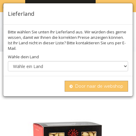
MENU
WARENKORB
0
Lieferland
Bitte wählen Sie unten Ihr Lieferland aus. Wir würden dies gerne
wissen, damit wir Ihnen die korrekten Preise anzeigen können.
Ist Ihr Land nicht in dieser Liste? Bitte kontaktieren Sie uns per E-
Mail.
Wähle dein Land
Home
Teigwaren
Teigwaren
Getrocknet
Pastificio dei campi - no.46 gnocchi sardi, pasta
di gragnano, igp/g.u.
Door naar de webshop