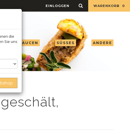
EINLOGGEN
WARENKORB
0
Ihnen die
ren Sie uns
 ESSIG & SAUCEN
SÜSSES
ANDERE
ebshop
geschält,