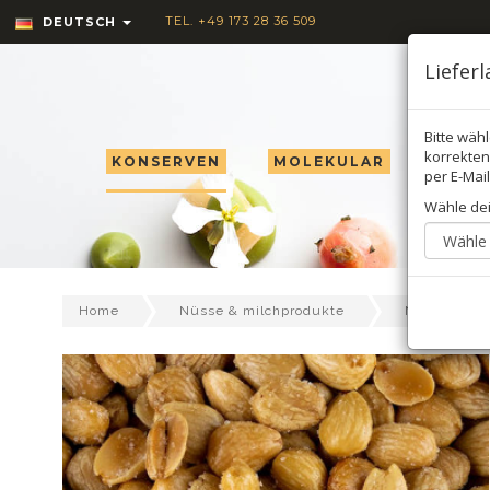
TEL. +49 173 28 36 509
DEUTSCH
Liefer
Bitte wäh
korrekten 
KONSERVEN
MOLEKULAR
TRÜF
per E-Mail
Wähle de
Home
Nüsse & milchprodukte
Nüsse & sa