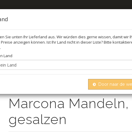
land
len Sie unten Ihr Lieferland aus. Wir würden dies gerne wissen, damit wir 
Preise anzeigen können. Ist Ihr Land nicht in dieser Liste? Bitte kontaktie
FEL
ÖL,
.
in Land
Marcona mandeln, geschält, gesalzen
men
Nüsse
Door naar de w
Marcona Mandeln, 
gesalzen