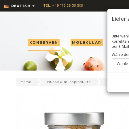
TEL. +49 173 28 36 509
DEUTSCH
Liefer
Bitte wäh
korrekten 
KONSERVEN
MOLEKULAR
TRÜF
per E-Mail
Wähle de
Home
Nüsse & milchprodukte
Nüsse & sa