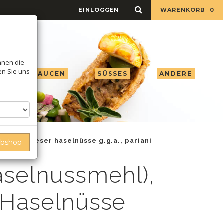
EINLOGGEN
WARENKORB
0
Ihnen die
ren Sie uns
 ESSIG & SAUCEN
SÜSSES
ANDERE
 piemonteser haselnüsse g.g.a., pariani
ebshop
aselnussmehl),
 Haselnüsse