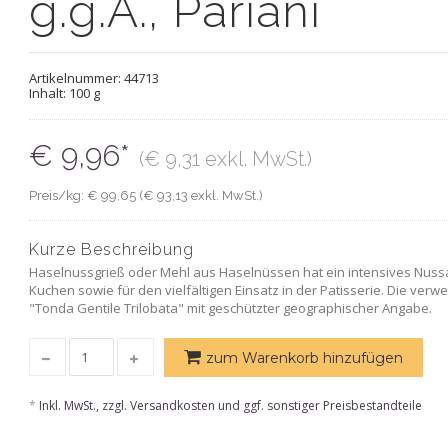
g.g.A., Pariani
Artikelnummer:
44713
Inhalt: 100 g
€ 9,96*
(€ 9,31 exkl. MwSt.)
Preis/kg: € 99,65 (€ 93,13 exkl. MwSt.)
Kurze Beschreibung
Haselnussgrieß oder Mehl aus Haselnüssen hat ein intensives Nussa
Kuchen sowie für den vielfältigen Einsatz in der Patisserie. Die ve
"Tonda Gentile Trilobata" mit geschützter geographischer Angabe.
zum Warenkorb hinzufügen
*
Inkl. MwSt., zzgl. Versandkosten und ggf. sonstiger Preisbestandteile