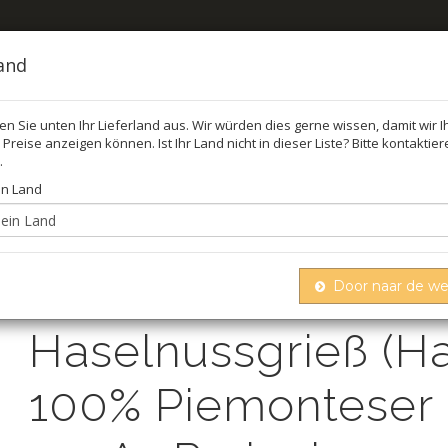
land
len Sie unten Ihr Lieferland aus. Wir würden dies gerne wissen, damit wir 
Preise anzeigen können. Ist Ihr Land nicht in dieser Liste? Bitte kontaktie
FEL
ÖL,
.
in Land
Haselnussgrieß (haselnussmehl), 100%
men
Nüsse
Door naar de w
Haselnussgrieß (H
100% Piemonteser