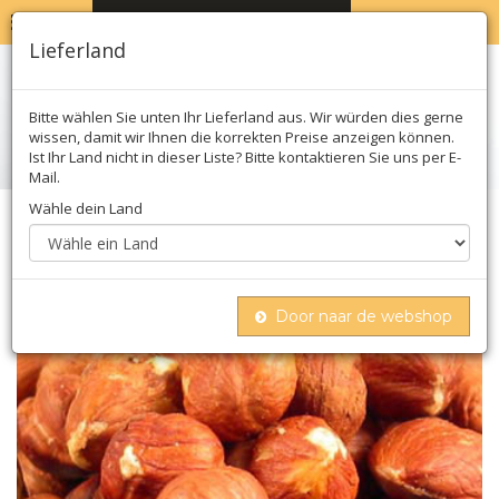
MENU
WARENKORB
0
Lieferland
Bitte wählen Sie unten Ihr Lieferland aus. Wir würden dies gerne
wissen, damit wir Ihnen die korrekten Preise anzeigen können.
Ist Ihr Land nicht in dieser Liste? Bitte kontaktieren Sie uns per E-
Mail.
Wähle dein Land
Home
Nüsse & milchprodukte
Nüsse & samen
Nüsse
Haselnüsse, ganz, mit haut (braun), 1 kg
Door naar de webshop