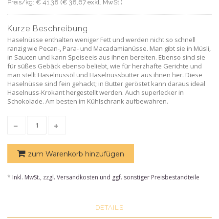
Preis/kg: € 41,38 (€ 38,67 exkl. MwSt.)
Kurze Beschreibung
Haselnüsse enthalten weniger Fett und werden nicht so schnell
ranzig wie Pecan-, Para- und Macadamianüsse. Man gibt sie in Müsli,
in Saucen und kann Speiseeis aus ihnen bereiten. Ebenso sind sie
für süßes Gebäck ebenso beliebt, wie für herzhafte Gerichte und
man stellt Haselnussöl und Haselnussbutter aus ihnen her. Diese
Haselnüsse sind fein gehackt; in Butter geröstet kann daraus ideal
Haselnuss-Krokant hergestellt werden. Auch superlecker in
Schokolade. Am besten im Kühlschrank aufbewahren.
zum Warenkorb hinzufügen
*
Inkl. MwSt., zzgl. Versandkosten und ggf. sonstiger Preisbestandteile
DETAILS