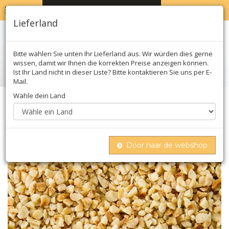
MENU
WARENKORB
0
Lieferland
Bitte wählen Sie unten Ihr Lieferland aus. Wir würden dies gerne
wissen, damit wir Ihnen die korrekten Preise anzeigen können.
Ist Ihr Land nicht in dieser Liste? Bitte kontaktieren Sie uns per E-
Mail.
Wähle dein Land
Home
Nüsse & milchprodukte
Nüsse & samen
Nüsse
Haselnüsse, gehackt, geröstet
Door naar de webshop