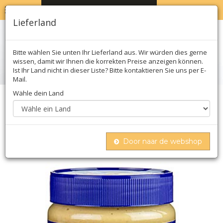
MENU
WARENKORB
0
Lieferland
Bitte wählen Sie unten Ihr Lieferland aus. Wir würden dies gerne
wissen, damit wir Ihnen die korrekten Preise anzeigen können.
Ist Ihr Land nicht in dieser Liste? Bitte kontaktieren Sie uns per E-
Mail.
Wähle dein Land
Home
öl, essig & saucen
Asiatische saucen
Erdnusspaste, crunchy, la comtesse
Door naar de webshop