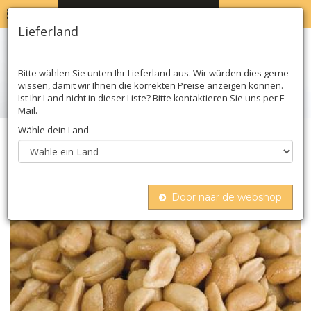
MENU
WARENKORB
0
Lieferland
Bitte wählen Sie unten Ihr Lieferland aus. Wir würden dies gerne
wissen, damit wir Ihnen die korrekten Preise anzeigen können.
Ist Ihr Land nicht in dieser Liste? Bitte kontaktieren Sie uns per E-
Mail.
Wähle dein Land
Home
Nüsse & milchprodukte
Nüsse & samen
Nüsse
Erdnüsse, gesalzen, geröstet
Door naar de webshop