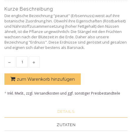
Kurze Beschreibung
Die englische Bezeichnung "peanut" (Erbsennuss) weist auf ihre
botanische Zuordnung hin. Obwohl ihre Eigenschaften (Röstbarkeit)
und Nährstoffzusammensetzung (hoher Fettgehalt) den Nüssen
ähnelt, ist die Pflanze ungewöhnlich: Die Stängel mit den Früchten
wachsen nach der Blütezeit in die Erde. Daher also unsere
Bezeichnung "Erdnuss". Diese Erdnüsse sind geröstet und gesalzen
und eignen sich daher bestens als Barsnack.
zum Warenkorb hinzufügen
*
Inkl. MwSt., zzgl. Versandkosten und ggf. sonstiger Preisbestandteile
DETAILS
ZUTATEN