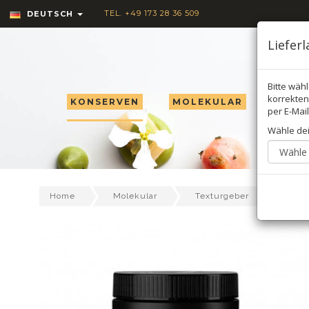
TEL. +49 173 28 36 509
DEUTSCH
Liefer
Bitte wäh
korrekten 
KONSERVEN
MOLEKULAR
TRÜF
per E-Mail
Wähle de
Home
Molekular
Texturgeber
Sosa