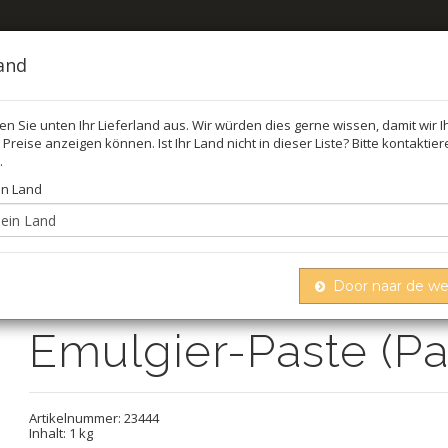
land
len Sie unten Ihr Lieferland aus. Wir würden dies gerne wissen, damit wir 
Preise anzeigen können. Ist Ihr Land nicht in dieser Liste? Bitte kontaktie
FEL
ÖL,
.
in Land
Emulgier-paste (pastry emulsifier)
Door naar de w
Emulgier-Paste (Pas
Artikelnummer:
23444
Inhalt: 1 kg