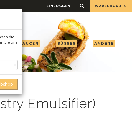
EINLOGGEN
WARENKORB
0
Ihnen die
ren Sie uns
 ESSIG & SAUCEN
SÜSSES
ANDERE
ebshop
try Emulsifier)