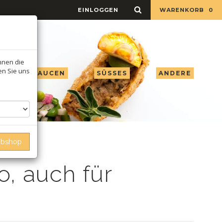
EINLOGGEN
WARENKORB
0
Ihnen die
ren Sie uns
 ESSIG & SAUCEN
SÜSSES
ANDERE
e
ebshop
, auch für