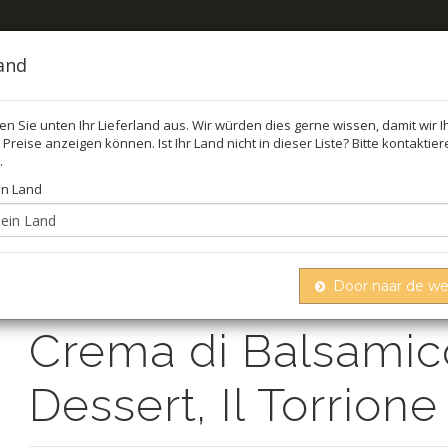
land
len Sie unten Ihr Lieferland aus. Wir würden dies gerne wissen, damit wir 
Preise anzeigen können. Ist Ihr Land nicht in dieser Liste? Bitte kontaktie
FEL
ÖL,
.
in Land
Crema di balsamico, auch für dessert, il torrion
samico
Door naar de w
Crema di Balsamico
Dessert, Il Torrione