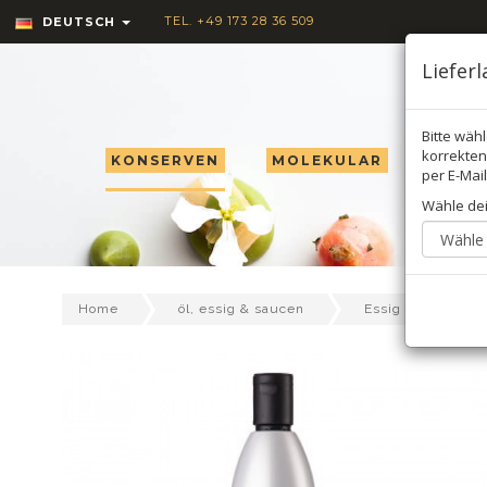
TEL. +49 173 28 36 509
DEUTSCH
Liefer
Bitte wäh
korrekten 
KONSERVEN
MOLEKULAR
TRÜF
per E-Mail
Wähle de
Home
öl, essig & saucen
Essig
Bal