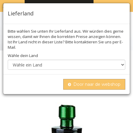
MENU
WARENKORB
0
Lieferland
Bitte wählen Sie unten Ihr Lieferland aus. Wir würden dies gerne
wissen, damit wir Ihnen die korrekten Preise anzeigen können.
Ist Ihr Land nicht in dieser Liste? Bitte kontaktieren Sie uns per E-
Mail.
Wähle dein Land
Home
öl, essig & saucen
Essig
Balsamico
Balsamo di fichi, condiment mit feigen, 5 jahre,
malpighi
Door naar de webshop