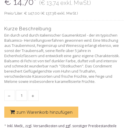
€ 14,70*
(€ 13,74 exkl. MwSt.)
Preis/Liter: € 147,00 (€ 137,38 exkl. MwSt.)
Kurze Beschreibung
Ein durch und durch italienischer Gaumenkitzel - der im typischen
Balsamico- Herstellungsverfahren gewonnen wird. Eine Mischung
aus Traubenmost, Feigensirup und Weinessig erlangt ebenso, wie
sonst der Traubensaft, seine Reife über 5 Jahre in
Eichenholzfässern und entwickelt eine ganz eigene Charakteristik.
Balsamo di Fichi ist von tief dunkler Farbe, duftet voll und intensiv
und schmeckt wunderbar nach "Obstkuchen". Das Condiment
bereichert Geflügelgerichte vom Huhn und Truthahn,
verschiedenste Käsesorten und frische Früchte, wie Feige und
Melone sowie insbesondere karamellisierte Früchte.
zum Warenkorb hinzufügen
*
Inkl. MwSt., zzgl. Versandkosten und ggf. sonstiger Preisbestandteile