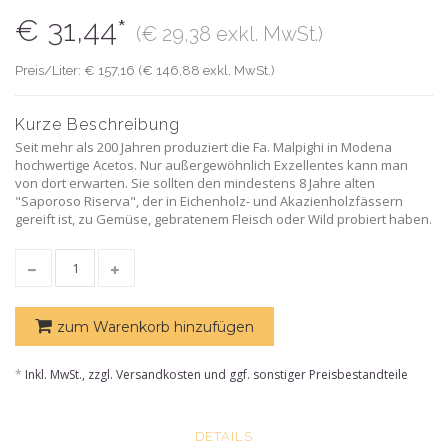
€ 31,44*
(€ 29,38 exkl. MwSt.)
Preis/Liter: € 157,16 (€ 146,88 exkl. MwSt.)
Kurze Beschreibung
Seit mehr als 200 Jahren produziert die Fa. Malpighi in Modena
hochwertige Acetos. Nur außergewöhnlich Exzellentes kann man
von dort erwarten. Sie sollten den mindestens 8 Jahre alten
"Saporoso Riserva", der in Eichenholz- und Akazienholzfässern
gereift ist, zu Gemüse, gebratenem Fleisch oder Wild probiert haben.
zum Warenkorb hinzufügen
*
Inkl. MwSt., zzgl. Versandkosten und ggf. sonstiger Preisbestandteile
DETAILS