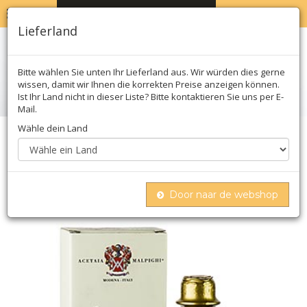
MENU
WARENKORB
0
Lieferland
Bitte wählen Sie unten Ihr Lieferland aus. Wir würden dies gerne
wissen, damit wir Ihnen die korrekten Preise anzeigen können.
Ist Ihr Land nicht in dieser Liste? Bitte kontaktieren Sie uns per E-
Mail.
Wähle dein Land
Home
öl, essig & saucen
Essig
Balsamico
Balsamico condiment "saporoso riserva", 8 jahre,
eichen- & akazienholz, malpighi
Door naar de webshop