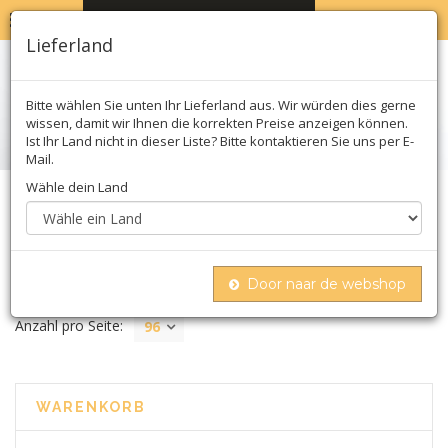
MENU
WARENKORB
0
Lieferland
Bitte wählen Sie unten Ihr Lieferland aus. Wir würden dies gerne
wissen, damit wir Ihnen die korrekten Preise anzeigen können.
Ist Ihr Land nicht in dieser Liste? Bitte kontaktieren Sie uns per E-
Mail.
Wähle dein Land
Home
Biologisch
Süßes
Gelee
GELEE
Door naar de webshop
Anzahl pro Seite:
96
WARENKORB