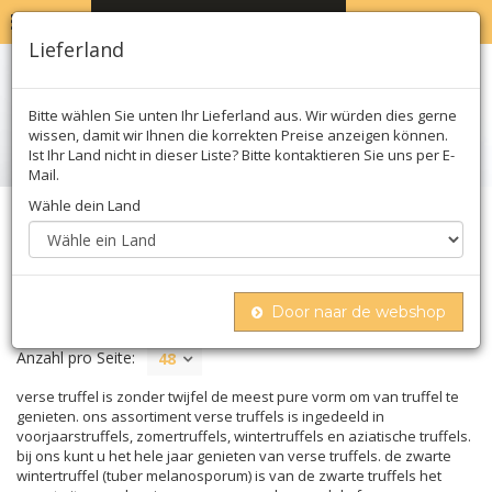
MENU
WARENKORB
0
Lieferland
Bitte wählen Sie unten Ihr Lieferland aus. Wir würden dies gerne
wissen, damit wir Ihnen die korrekten Preise anzeigen können.
Ist Ihr Land nicht in dieser Liste? Bitte kontaktieren Sie uns per E-
Mail.
Wähle dein Land
Home
Trüffel
Frische trüffel
FRISCHE TRÜFFEL
Door naar de webshop
Anzahl pro Seite:
48
verse truffel is zonder twijfel de meest pure vorm om van truffel te
genieten. ons assortiment verse truffels is ingedeeld in
voorjaarstruffels, zomertruffels, wintertruffels en aziatische truffels.
bij ons kunt u het hele jaar genieten van verse truffels. de zwarte
wintertruffel (tuber melanosporum) is van de zwarte truffels het