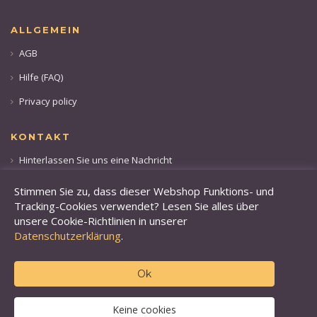
ALLGEMEIN
AGB
Hilfe (FAQ)
Privacy policy
KONTAKT
Hinterlassen Sie uns eine Nachricht
Rufen sie uns an: +49 173 28 36 509
Stimmen Sie zu, dass dieser Webshop Funktions- und
Tracking-Cookies verwendet? Lesen Sie alles über
unsere Cookie-Richtlinien in unserer
Datenschutzerklärung
.
Ok
© 2019 Finefoods Online.
BVS-Handel GmbH, Am
Sickeskreuz 8, 47877 Willich, Deutschland
+49 173 28 36 509
Keine cookies