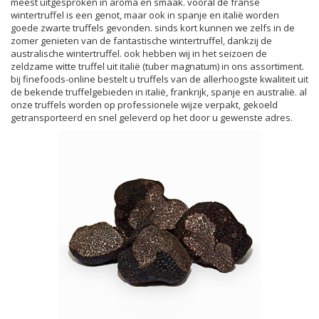
meest uitgesproken in aroma en smaak. vooral de franse
wintertruffel is een genot, maar ook in spanje en italië worden
goede zwarte truffels gevonden. sinds kort kunnen we zelfs in de
zomer genieten van de fantastische wintertruffel, dankzij de
australische wintertruffel. ook hebben wij in het seizoen de
zeldzame witte truffel uit italië (tuber magnatum) in ons assortiment.
bij finefoods-online bestelt u truffels van de allerhoogste kwaliteit uit
de bekende truffelgebieden in italië, frankrijk, spanje en australië. al
onze truffels worden op professionele wijze verpakt, gekoeld
getransporteerd en snel geleverd op het door u gewenste adres.