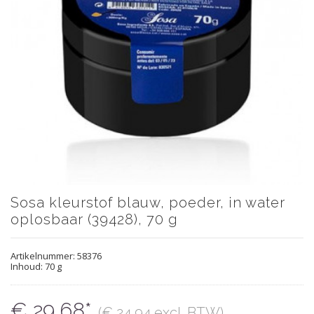
Sosa kleurstof blauw, poeder, in water
oplosbaar (39428), 70 g
Artikelnummer:
58376
Inhoud: 70 g
€ 29,68*
(€ 24,94 excl. BTW)