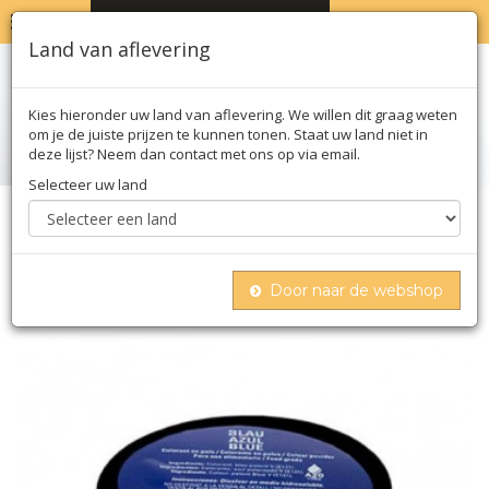
MENU
WINKELWAGEN
0
Land van aflevering
Kies hieronder uw land van aflevering. We willen dit graag weten
om je de juiste prijzen te kunnen tonen. Staat uw land niet in
deze lijst? Neem dan contact met ons op via email.
Selecteer uw land
Home
Moleculair
Texturas
Sosa
Sosa kleurstof blauw, poeder, in water oplosbaar
(39428), 70 g
Door naar de webshop