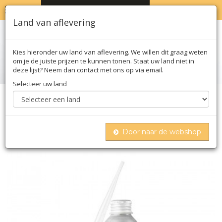
MENU
WINKELWAGEN
0
Land van aflevering
Kies hieronder uw land van aflevering. We willen dit graag weten
om je de juiste prijzen te kunnen tonen. Staat uw land niet in
deze lijst? Neem dan contact met ons op via email.
Selecteer uw land
Home
Moleculair
Texturas
Sosa
Sosa aroma natural framboos, vloeibaar
(46010094), 50 g
Door naar de webshop