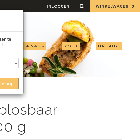
INLOGGEN
WINKELWAGEN
0
jzen te
il.
LIE AZIJN & SAUS
ZOET
OVERIGE
ebshop
plosbaar
00 g