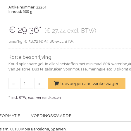
Artikelnummer:
22261
Inhoud: 500 g
€ 29,36*
(€ 27,44 excl. BTW)
prijs/kg: € 58,72 (€ 54,88 excl. BTW)
Korte beschrijving
Koud oplosbare gel. In alle vloeistoffen met minimaal 80% water begin
van gelatine. Dus te gebruiken voor mousse, meringue etc. 8 g komt o
toevoegen aan winkelwagen
*
incl. BTW, excl. verzendkosten
NFORMATIE
VOEDINGSWAARDE
ies s/n, 08180 Moia Barcelona, Spanien.