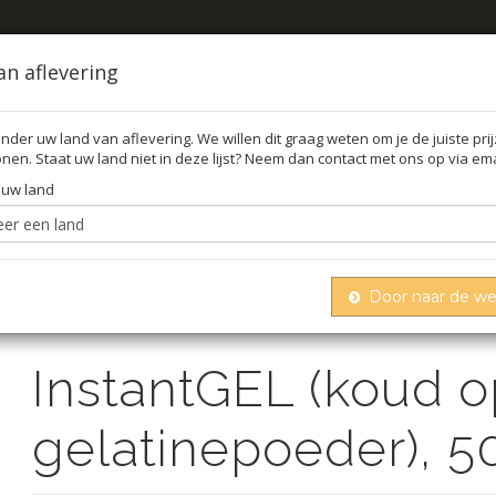
an aflevering
nder uw land van aflevering. We willen dit graag weten om je de juiste pri
nen. Staat uw land niet in deze lijst? Neem dan contact met ons op via ema
FFEL
O
 uw land
Door naar de w
Instantgel (koud oplosbaar gelatinepoeder), 500 g
InstantGEL (koud o
gelatinepoeder), 5