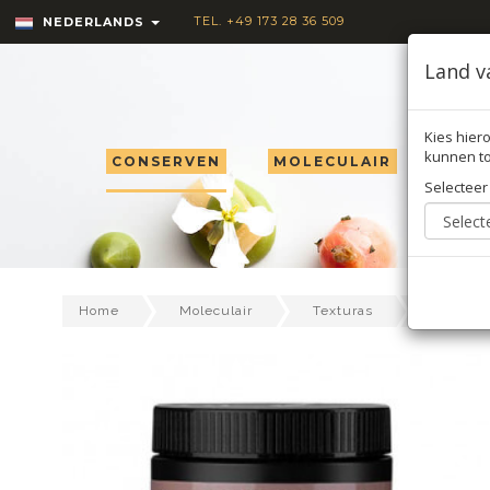
TEL. +49 173 28 36 509
NEDERLANDS
Land v
Kies hiero
kunnen to
CONSERVEN
MOLECULAIR
TRU
Selecteer
Home
Moleculair
Texturas
Sosa