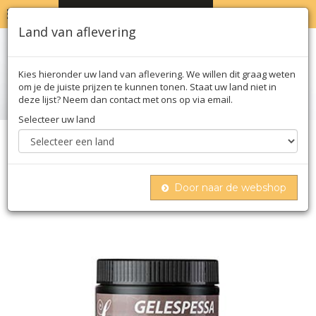
MENU
WINKELWAGEN
0
Land van aflevering
Kies hieronder uw land van aflevering. We willen dit graag weten
om je de juiste prijzen te kunnen tonen. Staat uw land niet in
deze lijst? Neem dan contact met ons op via email.
Selecteer uw land
Home
Moleculair
Texturas
Sosa
Gelespessa, verdikkingsmiddel (ook stabilisator
voor sorbets), e 415, 500 g
Door naar de webshop