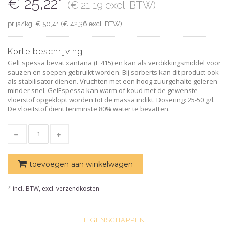
€ 25,22*
(€ 21,19 excl. BTW)
prijs/kg: € 50,41 (€ 42,36 excl. BTW)
Korte beschrijving
GelEspessa bevat xantana (E 415) en kan als verdikkingsmiddel voor
sauzen en soepen gebruikt worden. Bij sorberts kan dit product ook
als stabilisator dienen. Vruchten met een hoog zuurgehalte geleren
minder snel. GelEspessa kan warm of koud met de gewenste
vloeistof opgeklopt worden tot de massa indikt. Dosering: 25-50 g/l.
De vloeitstof dient tenminste 80% water te bevatten.
toevoegen aan winkelwagen
*
incl. BTW, excl. verzendkosten
EIGENSCHAPPEN