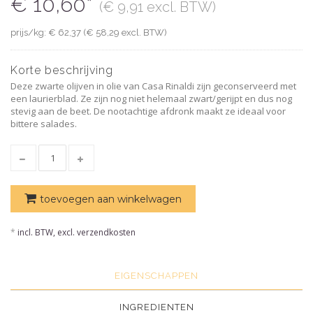
€ 10,60*
(€ 9,91 excl. BTW)
prijs/kg: € 62,37 (€ 58,29 excl. BTW)
Korte beschrijving
Deze zwarte olijven in olie van Casa Rinaldi zijn geconserveerd met
een laurierblad. Ze zijn nog niet helemaal zwart/gerijpt en dus nog
stevig aan de beet. De nootachtige afdronk maakt ze ideaal voor
bittere salades.
toevoegen aan winkelwagen
*
incl. BTW, excl. verzendkosten
EIGENSCHAPPEN
INGREDIENTEN