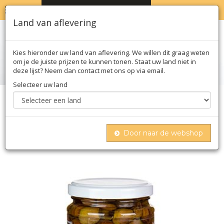
MENU
WINKELWAGEN
0
Land van aflevering
Kies hieronder uw land van aflevering. We willen dit graag weten
om je de juiste prijzen te kunnen tonen. Staat uw land niet in
deze lijst? Neem dan contact met ons op via email.
Selecteer uw land
Home
Conserven
Olijven
Ontpitte zwarte olijven (snocciolate) in olijfolie,
casa rinaldi, 280 g
Door naar de webshop