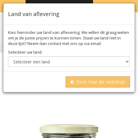
MENU
WINKELWAGEN
0
Land van aflevering
Kies hieronder uw land van aflevering. We willen dit graag weten
om je de juiste prijzen te kunnen tonen. Staat uw land niet in
deze lijst? Neem dan contact met ons op via email.
Selecteer uw land
Home
Conserven
Olijven
Zwarte olijven zonder pit, met tijm, van arnaud,
220 g
Door naar de webshop