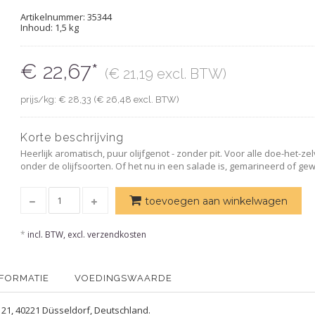
Artikelnummer:
35344
Inhoud: 1,5 kg
€ 22,67*
(€ 21,19 excl. BTW)
prijs/kg: € 28,33 (€ 26,48 excl. BTW)
Korte beschrijving
Heerlijk aromatisch, puur olijfgenot - zonder pit. Voor alle doe-het-zel
onder de olijfsoorten. Of het nu in een salade is, gemarineerd of ge
toevoegen aan winkelwagen
*
incl. BTW, excl. verzendkosten
NFORMATIE
VOEDINGSWAARDE
21, 40221 Düsseldorf, Deutschland.