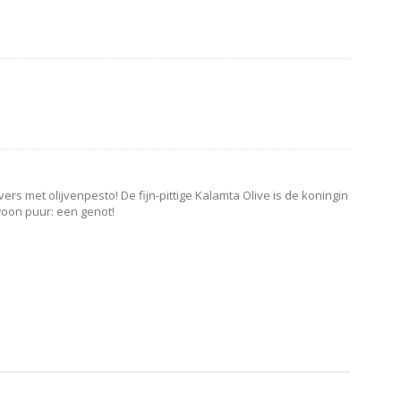
vers met olijvenpesto! De fijn-pittige Kalamta Olive is de koningin
woon puur: een genot!