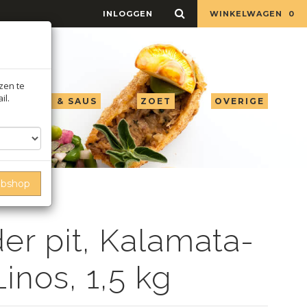
INLOGGEN
WINKELWAGEN
0
jzen te
il.
LIE AZIJN & SAUS
ZOET
OVERIGE
ebshop
er pit, Kalamata-
inos, 1,5 kg