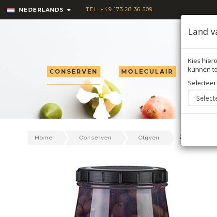
TEL. +49 173 28 36 509
NEDERLANDS
Land v
Kies hiero
kunnen to
CONSERVEN
MOLECULAIR
TRU
Selecteer
Zwarte oli
Home
Conserven
Olijven