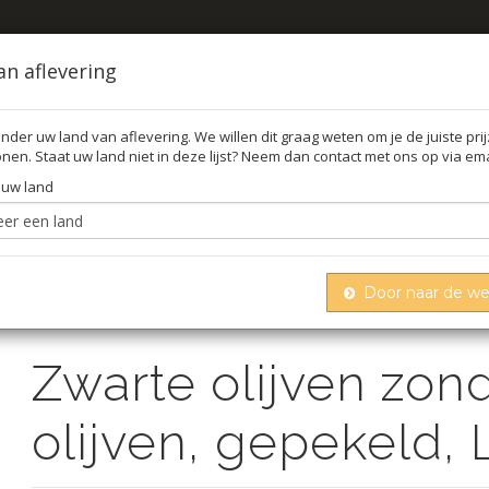
an aflevering
nder uw land van aflevering. We willen dit graag weten om je de juiste pri
nen. Staat uw land niet in deze lijst? Neem dan contact met ons op via ema
FFEL
O
 uw land
Door naar de w
jven zonder pit, kalamata-olijven, gepekeld, linos, 1,5 kg
Zwarte olijven zond
olijven, gepekeld, L