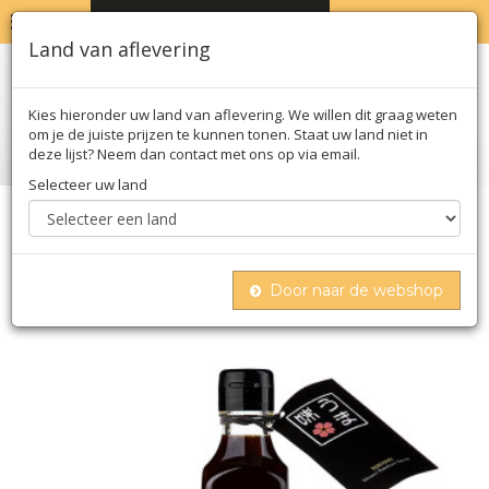
MENU
WINKELWAGEN
0
Land van aflevering
Kies hieronder uw land van aflevering. We willen dit graag weten
om je de juiste prijzen te kunnen tonen. Staat uw land niet in
deze lijst? Neem dan contact met ons op via email.
Selecteer uw land
Home
Olie azijn & saus
Sojasaus
Teriyaki - umami premiumsaus, japan, 180 ml
Door naar de webshop