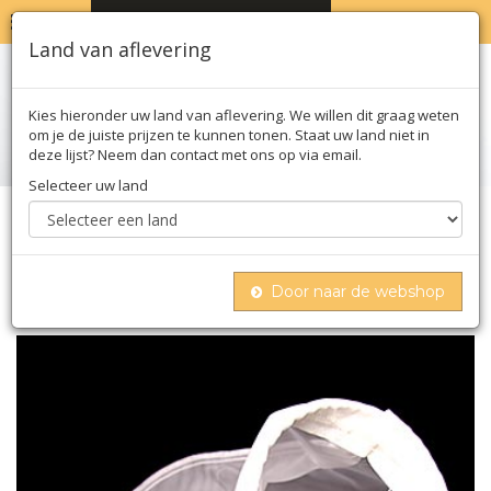
MENU
WINKELWAGEN
0
Land van aflevering
Kies hieronder uw land van aflevering. We willen dit graag weten
om je de juiste prijzen te kunnen tonen. Staat uw land niet in
deze lijst? Neem dan contact met ons op via email.
Selecteer uw land
Home
Nonfood
Keukengerei
Zeven
Superbag - passeerzak, 1,3 liter, 400 maaswijdte
(grof), 1 st
Door naar de webshop