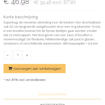
€ 46,98*
(€ 39,48 excl. BTW)
Korte beschrijving
Superbag, de nieuwste uitvinding voor de keuken. Een doorlaatbare
zak (22 cm lang) wordt vastgehouden door een ring (diameter 10 cm).
In een bouillon kunnen tot de fijnste deeltjes gaar worden zonder
dat ze ontsnappen. Het doorgeven van een saus of bouillon is
vereenvoudigd. De flexibele, hittebestendige zak past in glazen,
containers of verschillende waskommen. 400 maaswijdte = 0,4 mm
toevoegen aan winkelwagen
*
incl. BTW, excl. verzendkosten
EIGENSCHAPPEN
INGREDIENTEN