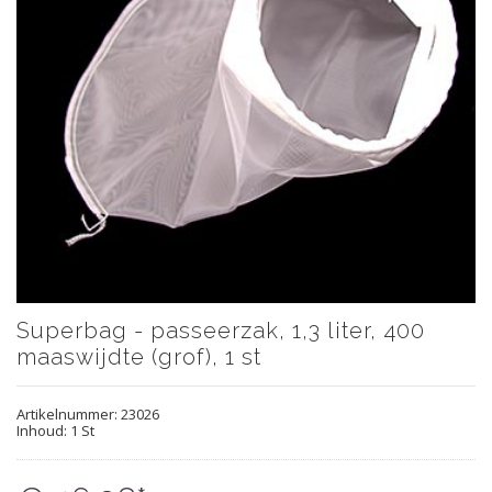
Superbag - passeerzak, 1,3 liter, 400
maaswijdte (grof), 1 st
Artikelnummer:
23026
Inhoud: 1 St