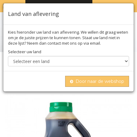
MENU
WINKELWAGEN
0
Land van aflevering
Kies hieronder uw land van aflevering. We willen dit graag weten
om je de juiste prijzen te kunnen tonen. Staat uw land niet in
deze lijst? Neem dan contact met ons op via email.
Selecteer uw land
Home
Olie azijn & saus
Sojasaus
Sojasaus - licht (licht), glutenvrij, lee kum kee,
1.9l
Door naar de webshop