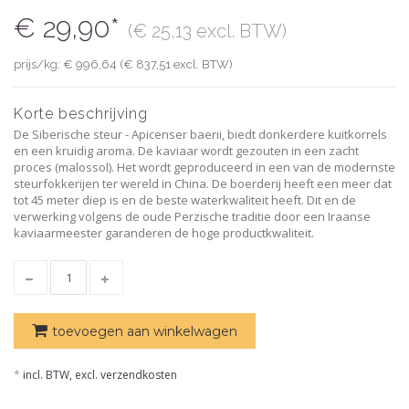
€ 29,90*
(€ 25,13 excl. BTW)
prijs/kg: € 996,64 (€ 837,51 excl. BTW)
Korte beschrijving
De Siberische steur - Apicenser baerii, biedt donkerdere kuitkorrels
en een kruidig ​​aroma. De kaviaar wordt gezouten in een zacht
proces (malossol). Het wordt geproduceerd in een van de modernste
steurfokkerijen ter wereld in China. De boerderij heeft een meer dat
tot 45 meter diep is en de beste waterkwaliteit heeft. Dit en de
verwerking volgens de oude Perzische traditie door een Iraanse
kaviaarmeester garanderen de hoge productkwaliteit.
toevoegen aan winkelwagen
*
incl. BTW, excl. verzendkosten