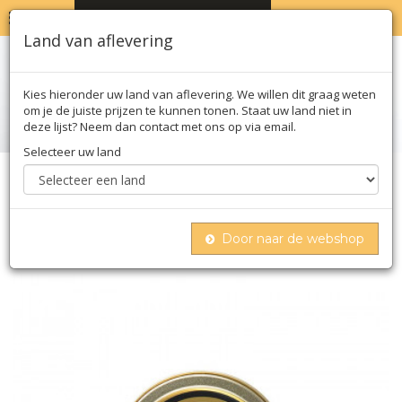
MENU
WINKELWAGEN
0
Land van aflevering
Kies hieronder uw land van aflevering. We willen dit graag weten
om je de juiste prijzen te kunnen tonen. Staat uw land niet in
deze lijst? Neem dan contact met ons op via email.
Selecteer uw land
Home
Vlees & vis
Vis
Kaviaar
Selectie kaviaar van siberische steur (acipenser
baerii), aquacultuur china, 30 g
Door naar de webshop