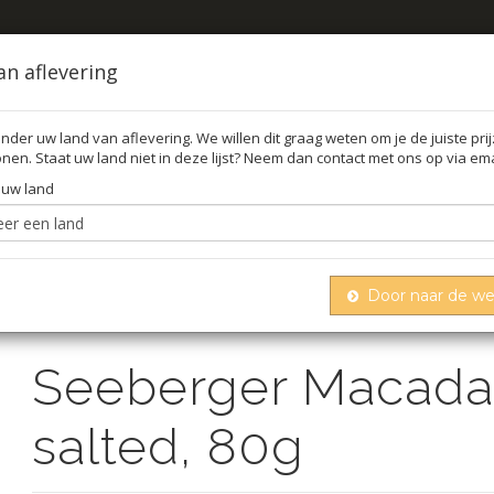
an aflevering
nder uw land van aflevering. We willen dit graag weten om je de juiste pri
nen. Staat uw land niet in deze lijst? Neem dan contact met ons op via ema
FFEL
O
 uw land
Door naar de w
Seeberger macadamia roasted & salted, 80g
Noten
Seeberger Macada
salted, 80g