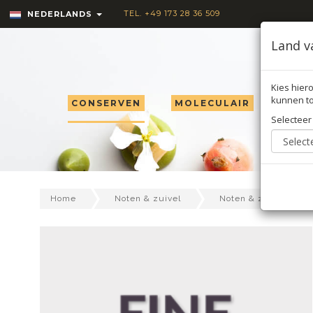
TEL. +49 173 28 36 509
NEDERLANDS
Land v
Kies hiero
kunnen to
CONSERVEN
MOLECULAIR
TRU
Selecteer
Home
Noten & zuivel
Noten & zaden