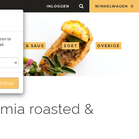
INLOGGEN
WINKELWAGEN
0
jzen te
il.
LIE AZIJN & SAUS
ZOET
OVERIGE
ebshop
mia roasted &