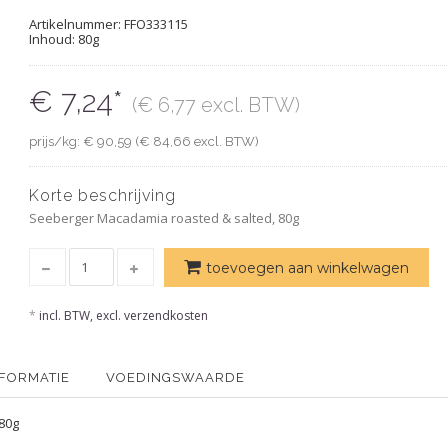
Artikelnummer:
FFO333115
Inhoud: 80g
€ 7,24*
(€ 6,77 excl. BTW)
prijs/kg: € 90,59 (€ 84,66 excl. BTW)
Korte beschrijving
Seeberger Macadamia roasted & salted, 80g
toevoegen aan winkelwagen
*
incl. BTW, excl. verzendkosten
NFORMATIE
VOEDINGSWAARDE
80g