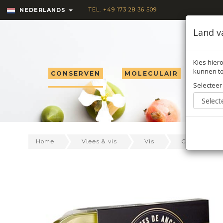
TEL. +49 173 28 36 509
NEDERLANDS
Land v
Kies hiero
kunnen to
CONSERVEN
MOLECULAIR
TRU
Selecteer
Home
Vlees & vis
Vis
Conserven