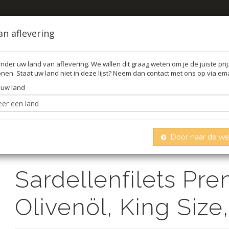
an aflevering
nder uw land van aflevering. We willen dit graag weten om je de juiste pri
nen. Staat uw land niet in deze lijst? Neem dan contact met ons op via ema
FFEL
O
 uw land
Door naar de w
Sardellenfilets premium qualität, in olivenöl, king size,
Sardellenfilets Pre
Olivenöl, King Size