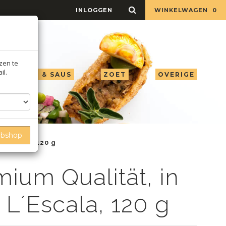
INLOGGEN
WINKELWAGEN
0
jzen te
il.
LIE AZIJN & SAUS
ZOET
OVERIGE
ebshop
 l´escala, 120 g
mium Qualität, in
, L´Escala, 120 g