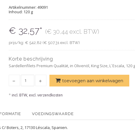
Artikelnummer:
49091
Inhoud: 120 g
€ 32,57*
(€ 30,44 excl. BTW)
prijs/kg: € 542,82 (€ 507,31 excl. BTW)
Korte beschrijving
Sardellenfilets Premium Qualität, in Olivenöl, King Size, L´Escala, 120 
toevoegen aan winkelwagen
*
incl. BTW, excl. verzendkosten
NFORMATIE
VOEDINGSWAARDE
s C/ Boters, 2, 17130 Léscala, Spanien.