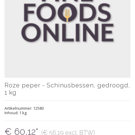
Roze peper - Schinusbessen, gedroogd,
1 kg
Artikelnummer:
12580
Inhoud: 1 kg
€ 60,12*
(€ 56,19 excl. BTW)