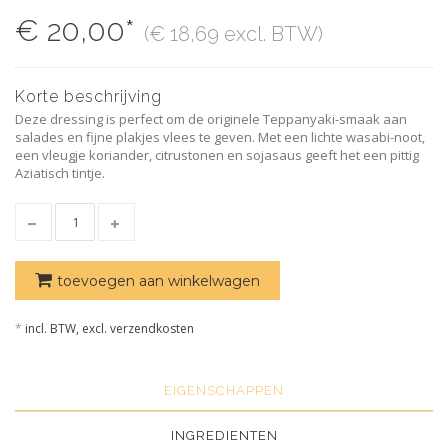
€ 20,00*
(€ 18,69 excl. BTW)
Korte beschrijving
Deze dressing is perfect om de originele Teppanyaki-smaak aan
salades en fijne plakjes vlees te geven. Met een lichte wasabi-noot,
een vleugje koriander, citrustonen en sojasaus geeft het een pittig
Aziatisch tintje.
toevoegen aan winkelwagen
*
incl. BTW, excl. verzendkosten
EIGENSCHAPPEN
INGREDIENTEN