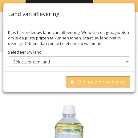
MENU
WINKELWAGEN
0
Land van aflevering
Kies hieronder uw land van aflevering. We willen dit graag weten
om je de juiste prijzen te kunnen tonen. Staat uw land niet in
deze lijst? Neem dan contact met ons op via email.
Selecteer uw land
Home
Olie azijn & saus
Sojasaus
Japanse dressing, met sojasaus, azijn, olie,
wasabi, citrus, nihon shokken, japan, 1 l
Door naar de webshop