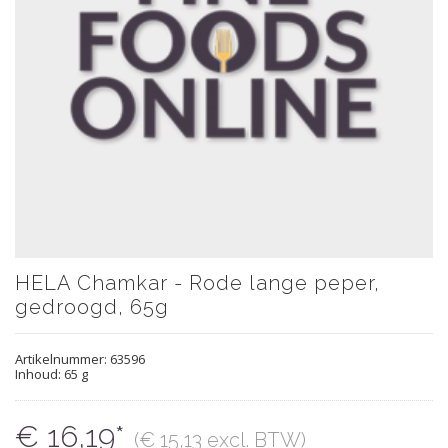
HELA Chamkar - Rode lange peper,
gedroogd, 65g
Artikelnummer:
63596
Inhoud: 65 g
€ 16,19*
(€ 15,13 excl. BTW)