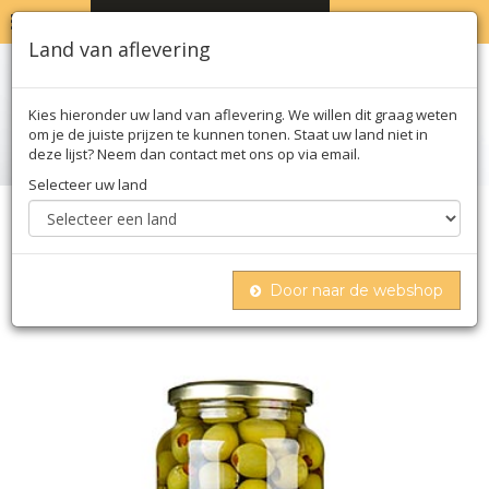
MENU
WINKELWAGEN
0
Land van aflevering
Kies hieronder uw land van aflevering. We willen dit graag weten
om je de juiste prijzen te kunnen tonen. Staat uw land niet in
deze lijst? Neem dan contact met ons op via email.
Selecteer uw land
Home
Conserven
Olijven
Groene olijven, zonder pit, met paprikapasta,
gepekeld, verfijning, 935 g
Door naar de webshop