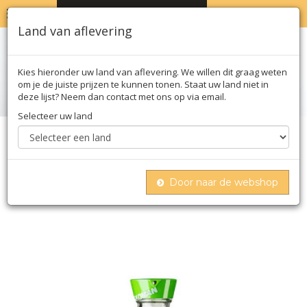
MENU
WINKELWAGEN
0
Land van aflevering
Kies hieronder uw land van aflevering. We willen dit graag weten
om je de juiste prijzen te kunnen tonen. Staat uw land niet in
deze lijst? Neem dan contact met ons op via email.
Selecteer uw land
Home
Olie azijn & saus
Sojasaus
Sojasaus - shoyu genen, zoutarm, kikkoman, japan,
150 ml
Door naar de webshop