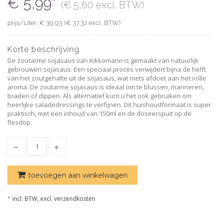
€ 5,99*
(€ 5,60 excl. BTW)
prijs/Liter: € 39,93 (€ 37,32 excl. BTW)
Korte beschrijving
De zoutarme sojasaus van Kikkomann is gemaakt van natuurlijk
gebrouwen sojasaus. Een speciaal proces verwijdert bijna de helft
van het zoutgehalte uit de sojasaus, wat niets afdoet aan het volle
aroma. De zoutarme sojasaus is ideaal om te blussen, marineren,
braden of dippen. Als alternatief kunt u het ook gebruiken om
heerlijke saladedressings te verfijnen. Dit huishoudformaat is super
praktisch, met een inhoud van 150ml en de doseerspuit op de
flesdop.
toevoegen aan winkelwagen
*
incl. BTW, excl. verzendkosten