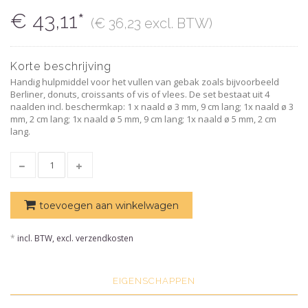
€ 43,11*
(€ 36,23 excl. BTW)
Korte beschrijving
Handig hulpmiddel voor het vullen van gebak zoals bijvoorbeeld
Berliner, donuts, croissants of vis of vlees. De set bestaat uit 4
naalden incl. beschermkap: 1 x naald ø 3 mm, 9 cm lang; 1x naald ø 3
mm, 2 cm lang; 1x naald ø 5 mm, 9 cm lang; 1x naald ø 5 mm, 2 cm
lang.
toevoegen aan winkelwagen
*
incl. BTW, excl. verzendkosten
EIGENSCHAPPEN