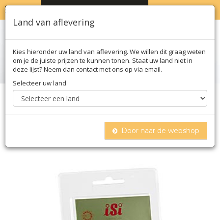
MENU
WINKELWAGEN
0
Land van aflevering
Kies hieronder uw land van aflevering. We willen dit graag weten
om je de juiste prijzen te kunnen tonen. Staat uw land niet in
deze lijst? Neem dan contact met ons op via email.
Selecteer uw land
Home
Moleculair
Hardwaren
Espuma - spuitmond voor het vullen van gebak
(naald ø 3+5 mm, 2+9 cm lang), 4-delig
Door naar de webshop