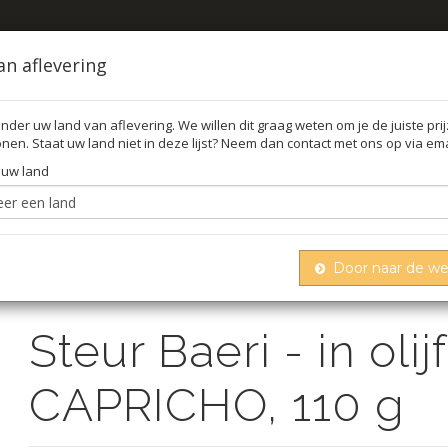
an aflevering
nder uw land van aflevering. We willen dit graag weten om je de juiste pri
nen. Staat uw land niet in deze lijst? Neem dan contact met ons op via ema
FFEL
O
 uw land
Door naar de w
Steur baeri - in olijfolie, el capricho, 110 g
Steur Baeri - in olij
CAPRICHO, 110 g