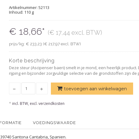
Artikelnummer:
52113
Inhoud: 110 g
€ 18,66*
(€ 17,44 excl. BTW)
prijs/kg: € 233,23 (€ 217,97 excl. BTW)
Korte beschrijving
Deze steur (Ascipenser baeri) smelt in je mond, een heerlijk produc
rijping en bijzonder zorgvuldige selectie van de grondstoffen zijn de
toevoegen aan winkelwagen
*
incl. BTW, excl. verzendkosten
NFORMATIE
VOEDINGSWAARDE
0, 39740 Santona Cantabria, Spanien.