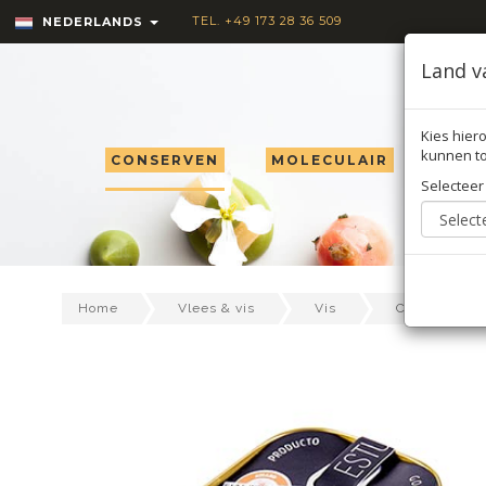
TEL. +49 173 28 36 509
NEDERLANDS
Land v
Kies hiero
kunnen to
CONSERVEN
MOLECULAIR
TRU
Selecteer
Home
Vlees & vis
Vis
Conserven