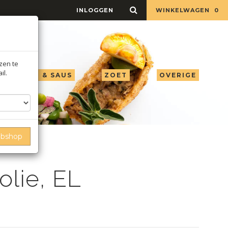
INLOGGEN
WINKELWAGEN
0
jzen te
il.
LIE AZIJN & SAUS
ZOET
OVERIGE
ebshop
folie, EL