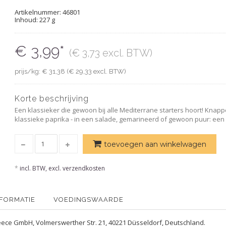
Artikelnummer:
46801
Inhoud: 227 g
€ 3,99*
(€ 3,73 excl. BTW)
prijs/kg: € 31,38 (€ 29,33 excl. BTW)
Korte beschrijving
Een klassieker die gewoon bij alle Mediterrane starters hoort! Knappe
klassieke paprika - in een salade, gemarineerd of gewoon puur: een
toevoegen aan winkelwagen
*
incl. BTW, excl. verzendkosten
NFORMATIE
VOEDINGSWAARDE
reece GmbH, Volmerswerther Str. 21, 40221 Düsseldorf, Deutschland.