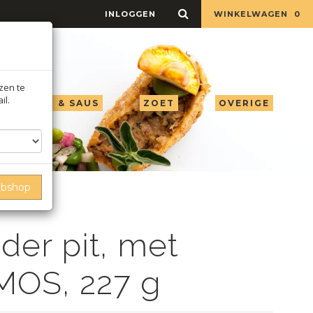
INLOGGEN
WINKELWAGEN
0
jzen te
il.
LIE AZIJN & SAUS
ZOET
OVERIGE
ebshop
der pit, met
MOS, 227 g