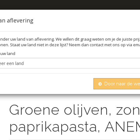
an aflevering
nder uw land van aflevering. We willen dit graag weten om je de juiste pri
nen. Staat uw land niet in deze lijst? Neem dan contact met ons op via ema
FFEL
O
 uw land
Door naar de w
ijven, zonder pit, met paprikapasta, anemos, 227 g
Groene olijven, zon
paprikapasta, ANE