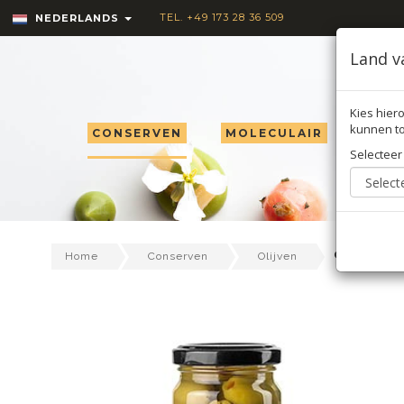
TEL. +49 173 28 36 509
NEDERLANDS
Land v
Kies hiero
kunnen to
CONSERVEN
MOLECULAIR
TRU
Selecteer
Groene ol
Home
Conserven
Olijven