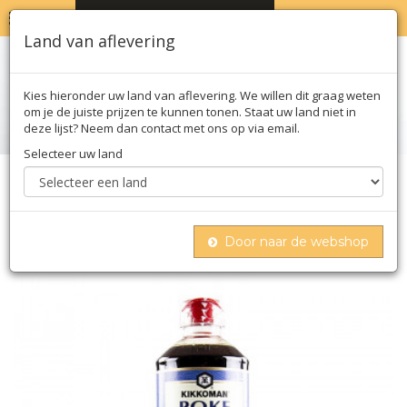
MENU
WINKELWAGEN
0
Land van aflevering
Kies hieronder uw land van aflevering. We willen dit graag weten
om je de juiste prijzen te kunnen tonen. Staat uw land niet in
deze lijst? Neem dan contact met ons op via email.
Selecteer uw land
Home
Olie azijn & saus
Sojasaus
Poke sauce - op basis van sojasaus voor poke
bowls, kikkoman, 975ml
Door naar de webshop