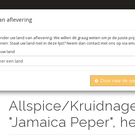
an aflevering
nder uw land van aflevering. We willen dit graag weten om je de juiste pri
nen. Staat uw land niet in deze lijst? Neem dan contact met ons op via ema
FFEL
O
 uw land
Door naar de w
dnagel peper - "jamaica peper", heel, 1 kg
Allspice/Kruidnage
"Jamaica Peper", he