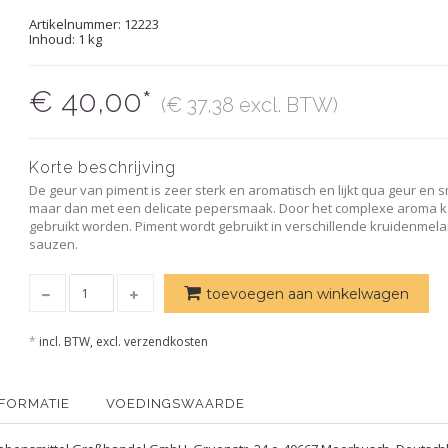
Artikelnummer:
12223
Inhoud: 1 kg
€ 40,00*
(€ 37,38 excl. BTW)
Korte beschrijving
De geur van piment is zeer sterk en aromatisch en lijkt qua geur e
maar dan met een delicate pepersmaak. Door het complexe aroma kan p
gebruikt worden. Piment wordt gebruikt in verschillende kruidenmel
sauzen.
toevoegen aan winkelwagen
*
incl. BTW, excl. verzendkosten
NFORMATIE
VOEDINGSWAARDE