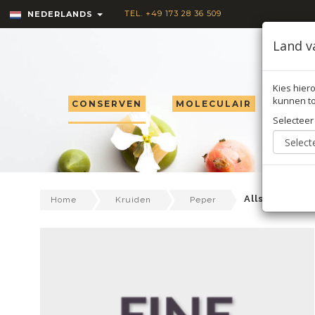
TEL. +49 173 28 36 509
NEDERLANDS
Land v
Kies hiero
kunnen to
CONSERVEN
MOLECULAIR
TRU
Selecteer
Allspice/krui
Home
Kruiden
Peper