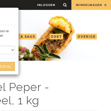
INLOGGEN
WINKELWAGEN
0
jzen te
il.
LIE AZIJN & SAUS
ZOET
OVERIGE
ebshop
l Peper -
el, 1 kg