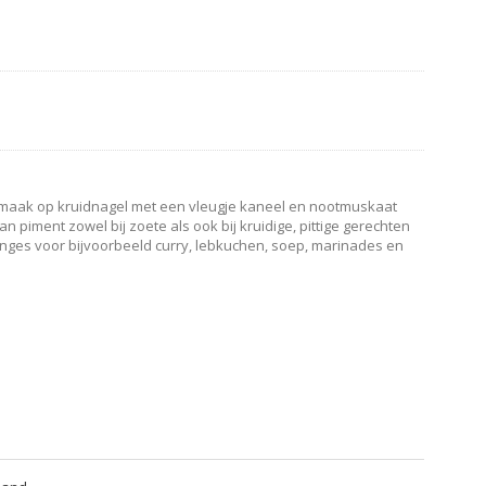
n smaak op kruidnagel met een vleugje kaneel en nootmuskaat
iment zowel bij zoete als ook bij kruidige, pittige gerechten
anges voor bijvoorbeeld curry, lebkuchen, soep, marinades en