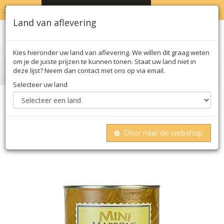
MENU
WINKELWAGEN
0
Land van aflevering
Kies hieronder uw land van aflevering. We willen dit graag weten
om je de juiste prijzen te kunnen tonen. Staat uw land niet in
deze lijst? Neem dan contact met ons op via email.
Selecteer uw land
Home
Noten & zuivel
Noten & zaden
Noten
Mini -decoratieve kastanjes, ca. 80 st in tillen,
pellorce & jullien, 1,3 kg
Door naar de webshop