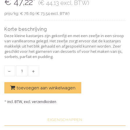
€ 47,22*
(€ 44,13 excl. BTW)
prijs/kg: € 78,69 (€ 73,54 excl. BTW)
Korte beschrijving
Deze kleine kastanjes zijn gekonfijt en met een zeefje in een siroop
van vanillearoma gelegd. Het zeefje zorgt ervoor dat de kastanjes
makkelijk uit het blik gehaald en afgespoeld kunnen worden. Zeer
geschikt voor het garneren van desserts of voor het maken van ijs,
sorbets, parfait en pudding.
toevoegen aan winkelwagen
*
incl. BTW, excl. verzendkosten
EIGENSCHAPPEN