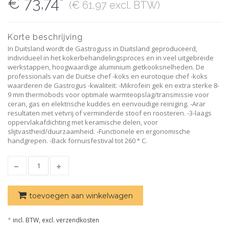
€ 73,74*
(€ 61,97 excl. BTW)
Korte beschrijving
In Duitsland wordt de Gastroguss in Duitsland geproduceerd,
individueel in het kokerbehandelingsproces en in veel uitgebreide
werkstappen, hoogwaardige aluminium gietkooksnelheden. De
professionals van de Duitse chef -koks en eurotoque chef -koks
waarderen de Gastrogus -kwaliteit: -Mikrofein gek en extra sterke 8-
9 mm thermobods voor optimale warmteopslag/transmissie voor
ceran, gas en elektrische kuddes en eenvoudige reiniging. -Arar
resultaten met vetvrij of verminderde stoof en roosteren. -3-laags
oppervlakafdichting met keramische delen, voor
slijtvastheid/duurzaamheid. -Functionele en ergonomische
handgrepen. -Back fornuisfestival tot 260 ° C.
toevoegen aan winkelwagen
*
incl. BTW, excl. verzendkosten