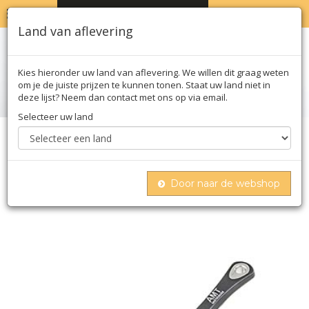
MENU
WINKELWAGEN
0
Land van aflevering
Kies hieronder uw land van aflevering. We willen dit graag weten
om je de juiste prijzen te kunnen tonen. Staat uw land niet in
deze lijst? Neem dan contact met ons op via email.
Selecteer uw land
Home
Moleculair
Hardwaren
Gastrogus office, milk & sauce pot, ø 18 cm, 9 cm
hoog, 1 uur
Door naar de webshop