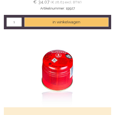
€ 34,07
(€ 28,63 excl. BTW)
Artikelnummer: 19927
in winkelwagen