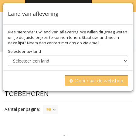
MENU
WINKELWAGEN
0
Land van aflevering
Kies hieronder uw land van aflevering. We willen dit graag weten
om je de juiste prijzen te kunnen tonen. Staat uw land niet in
deze lijst? Neem dan contact met ons op via email.
Selecteer uw land
Home
Nonfood
Bbq en toebehoren
Toebehoren
Door naar de webshop
TOEBEHOREN
Aantal per pagina:
96