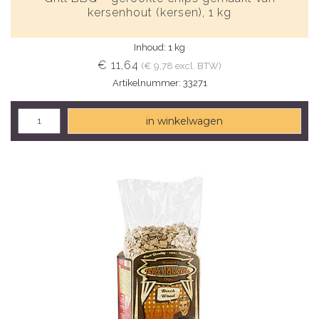
kersenhout (kersen), 1 kg
Inhoud: 1 kg
€ 11,64
(€ 9,78 excl. BTW)
Artikelnummer: 33271
in winkelwagen