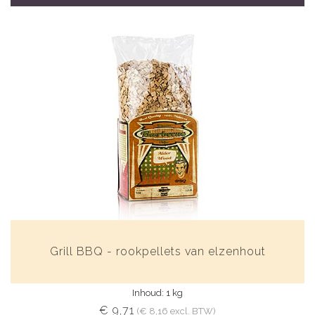
Grill BBQ - rookpellets van elzenhout
Inhoud: 1 kg
€ 9,71
(€ 8,16 excl. BTW)