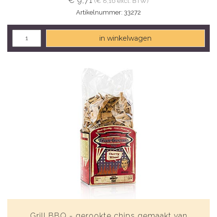
€ 9,71
(€ 8,16 excl. BTW)
Artikelnummer: 33272
in winkelwagen
Grill BBQ - gerookte chips gemaakt van