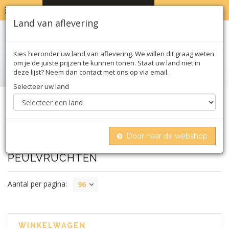
MENU
WINKELWAGEN
0
Land van aflevering
Kies hieronder uw land van aflevering. We willen dit graag weten
om je de juiste prijzen te kunnen tonen. Staat uw land niet in
deze lijst? Neem dan contact met ons op via email.
Selecteer uw land
Home
Biologisch
Noten & zuivel
Peulvruchten
Door naar de webshop
PEULVRUCHTEN
Aantal per pagina:
96
WINKELWAGEN