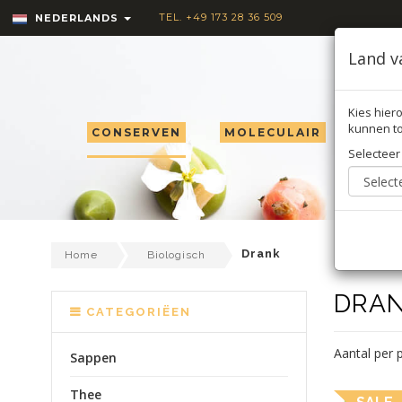
TEL. +49 173 28 36 509
NEDERLANDS
Land v
Kies hiero
kunnen to
CONSERVEN
MOLECULAIR
TRU
Selecteer
Drank
Home
Biologisch
DRA
CATEGORIËEN
Aantal per 
Sappen
Thee