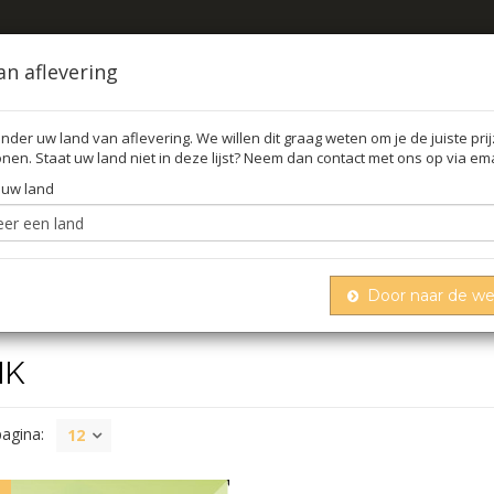
an aflevering
nder uw land van aflevering. We willen dit graag weten om je de juiste pri
nen. Staat uw land niet in deze lijst? Neem dan contact met ons op via ema
FFEL
O
 uw land
Door naar de w
NK
pagina:
12