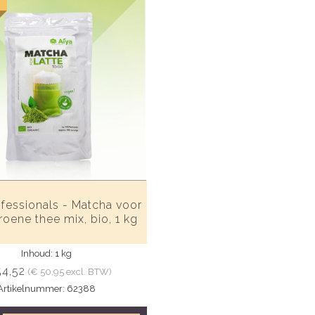
fessionals - Matcha voor
roene thee mix, bio, 1 kg
Inhoud: 1 kg
54,52
(€ 50,95 excl. BTW)
Artikelnummer: 62388