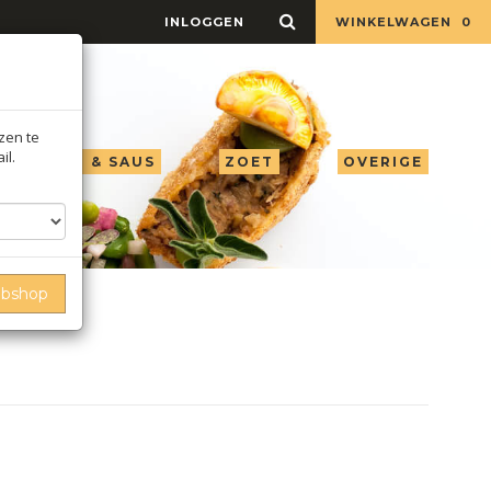
INLOGGEN
WINKELWAGEN
0
jzen te
il.
LIE AZIJN & SAUS
ZOET
OVERIGE
ebshop