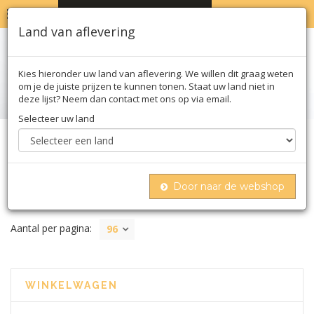
MENU
WINKELWAGEN
0
Land van aflevering
Kies hieronder uw land van aflevering. We willen dit graag weten
om je de juiste prijzen te kunnen tonen. Staat uw land niet in
deze lijst? Neem dan contact met ons op via email.
Selecteer uw land
Home
Biologisch
Olie azijn & saus
Azijn
Door naar de webshop
AZIJN
Aantal per pagina:
96
WINKELWAGEN