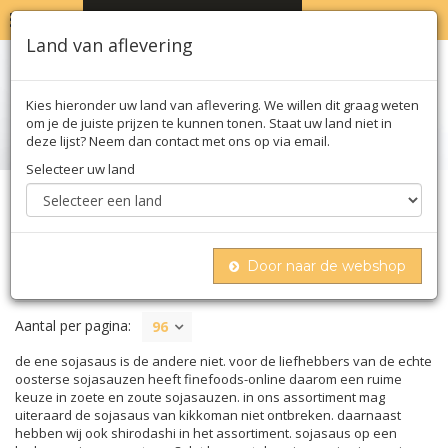
MENU
WINKELWAGEN
0
Land van aflevering
Kies hieronder uw land van aflevering. We willen dit graag weten
om je de juiste prijzen te kunnen tonen. Staat uw land niet in
deze lijst? Neem dan contact met ons op via email.
Selecteer uw land
Home
Olie azijn & saus
Sojasaus
Door naar de webshop
SOJASAUS
Aantal per pagina:
96
de ene sojasaus is de andere niet. voor de liefhebbers van de echte
oosterse sojasauzen heeft finefoods-online daarom een ruime
keuze in zoete en zoute sojasauzen. in ons assortiment mag
uiteraard de sojasaus van kikkoman niet ontbreken. daarnaast
hebben wij ook shirodashi in het assortiment. sojasaus op een