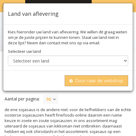
MENU
WINKELWAGEN
0
Land van aflevering
Kies hieronder uw land van aflevering. We willen dit graag weten
om je de juiste prijzen te kunnen tonen. Staat uw land niet in
deze lijst? Neem dan contact met ons op via email.
Selecteer uw land
Home
Olie azijn & saus
Sojasaus
Door naar de webshop
SOJASAUS
Aantal per pagina:
96
de ene sojasaus is de andere niet. voor de liefhebbers van de echte
oosterse sojasauzen heeft finefoods-online daarom een ruime
keuze in zoete en zoute sojasauzen. in ons assortiment mag
uiteraard de sojasaus van kikkoman niet ontbreken. daarnaast
hebben wij ook shirodashi in het assortiment. sojasaus op een