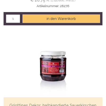
€ 20,75
(€ 17,44 exkl. MwSt.)
Artikelnummer: 28276
in den Warenkorb
Griottines Dekor, halbkandierte Sauerkirschen