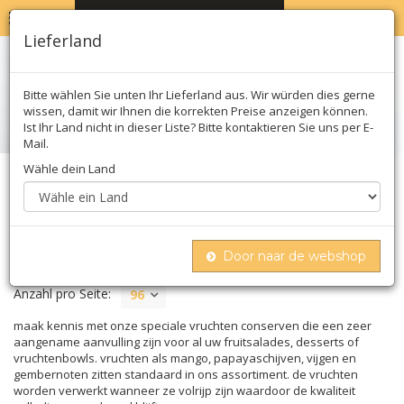
MENU
WARENKORB
0
Lieferland
Bitte wählen Sie unten Ihr Lieferland aus. Wir würden dies gerne
wissen, damit wir Ihnen die korrekten Preise anzeigen können.
Ist Ihr Land nicht in dieser Liste? Bitte kontaktieren Sie uns per E-
Mail.
Wähle dein Land
Home
Konserven
Fruchtkonserven
FRUCHTKONSERVEN
Door naar de webshop
Anzahl pro Seite:
96
maak kennis met onze speciale vruchten conserven die een zeer
aangename aanvulling zijn voor al uw fruitsalades, desserts of
vruchtenbowls. vruchten als mango, papayaschijven, vijgen en
gembernoten zitten standaard in ons assortiment. de vruchten
worden verwerkt wanneer ze volrijp zijn waardoor de kwaliteit